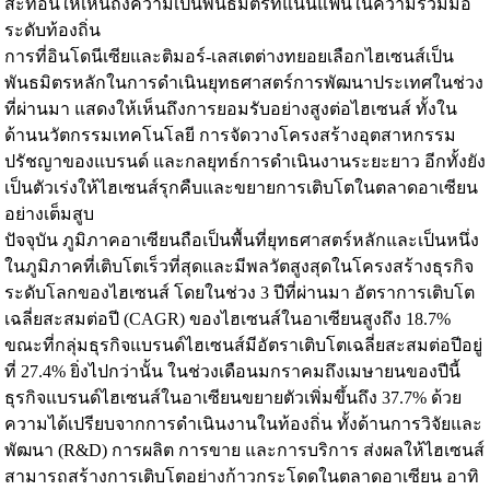
สะท้อนให้เห็นถึงความเป็นพันธมิตรที่แน่นแฟ้นในความร่วมมือ
ระดับท้องถิ่น
การที่อินโดนีเซียและติมอร์-เลสเตต่างทยอยเลือกไฮเซนส์เป็น
พันธมิตรหลักในการดำเนินยุทธศาสตร์การพัฒนาประเทศในช่วง
ที่ผ่านมา แสดงให้เห็นถึงการยอมรับอย่างสูงต่อไฮเซนส์ ทั้งใน
ด้านนวัตกรรมเทคโนโลยี การจัดวางโครงสร้างอุตสาหกรรม
ปรัชญาของแบรนด์ และกลยุทธ์การดำเนินงานระยะยาว อีกทั้งยัง
เป็นตัวเร่งให้ไฮเซนส์รุกคืบและขยายการเติบโตในตลาดอาเซียน
อย่างเต็มสูบ
ปัจจุบัน ภูมิภาคอาเซียนถือเป็นพื้นที่ยุทธศาสตร์หลักและเป็นหนึ่ง
ในภูมิภาคที่เติบโตเร็วที่สุดและมีพลวัตสูงสุดในโครงสร้างธุรกิจ
ระดับโลกของไฮเซนส์ โดยในช่วง 3 ปีที่ผ่านมา อัตราการเติบโต
เฉลี่ยสะสมต่อปี (CAGR) ของไฮเซนส์ในอาเซียนสูงถึง 18.7%
ขณะที่กลุ่มธุรกิจแบรนด์ไฮเซนส์มีอัตราเติบโตเฉลี่ยสะสมต่อปีอยู่
ที่ 27.4% ยิ่งไปกว่านั้น ในช่วงเดือนมกราคมถึงเมษายนของปีนี้
ธุรกิจแบรนด์ไฮเซนส์ในอาเซียนขยายตัวเพิ่มขึ้นถึง 37.7% ด้วย
ความได้เปรียบจากการดำเนินงานในท้องถิ่น ทั้งด้านการวิจัยและ
พัฒนา (R&D) การผลิต การขาย และการบริการ ส่งผลให้ไฮเซนส์
สามารถสร้างการเติบโตอย่างก้าวกระโดดในตลาดอาเซียน อาทิ