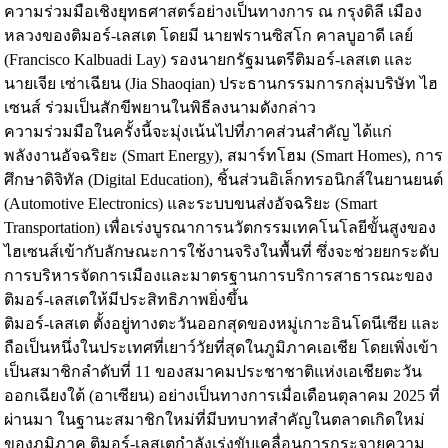
ความร่วมมือเชิงยุทธศาสตร์อย่างเป็นทางการ ณ กรุงดิลี เมือง
หลวงของติมอร์-เลสเต โดยมี นายฟรานซิสโก คาลบูอาดี เลย์
(Francisco Kalbuadi Lay) รองนายกรัฐมนตรีติมอร์-เลสเต และ
นายเจีย เซ่าเฉียน (Jia Shaoqian) ประธานกรรมการกลุ่มบริษัท ไฮ
เซนส์ ร่วมเป็นสักขีพยานในพิธีลงนามดังกล่าว
ความร่วมมือในครั้งนี้จะมุ่งเน้นไปที่ภาคส่วนสำคัญ ได้แก่
พลังงานอัจฉริยะ (Smart Energy), สมาร์ทโฮม (Smart Homes), การ
ศึกษาดิจิทัล (Digital Education), ชิ้นส่วนอิเล็กทรอนิกส์ในยานยนต์
(Automotive Electronics) และระบบขนส่งอัจฉริยะ (Smart
Transportation) เพื่อเร่งบูรณาการนวัตกรรมเทคโนโลยีขั้นสูงของ
ไฮเซนส์เข้ากับลักษณะการใช้งานจริงในพื้นที่ ซึ่งจะช่วยยกระดับ
การบริหารจัดการเมืองและมาตรฐานการบริการสาธารณะของ
ติมอร์-เลสเตให้มีประสิทธิภาพยิ่งขึ้น
ติมอร์-เลสเต ตั้งอยู่ทางตะวันออกสุดของหมู่เกาะอินโดนีเซีย และ
ถือเป็นหนึ่งในประเทศที่เยาว์วัยที่สุดในภูมิภาคเอเชีย โดยเพิ่งเข้า
เป็นสมาชิกลำดับที่ 11 ของสมาคมประชาชาติแห่งเอเชียตะวัน
ออกเฉียงใต้ (อาเซียน) อย่างเป็นทางการเมื่อเดือนตุลาคม 2025 ที่
ผ่านมา ในฐานะสมาชิกใหม่ที่มีบทบาทสำคัญในตลาดเกิดใหม่
ของภูมิภาค ติมอร์-เลสเตกำลังเร่งขับเคลื่อนการกระจายความ