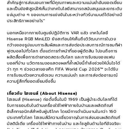
สำคัญสู่การส่งมอบภาพที่มีคุณภาพและความแม่นยำอันยอดเยี่ยม
และเป็นข้อพิสูจน์ให้เห็นว่าเทคโนโลยีสามารถสนับสนุนและยกระดับ
แง่มุมต่าง ๆ ของเกมการแข่งขันในระหว่างทัวร์นาเมนต์ได้อย่างมี
ประสิทธิภาพอย่างไร”
นอกเหนือจากภายในศูนย์ปฏิบัติการ VAR แล้ว เทคโนโลยี
Hisense RGB MiniLED ยังสะท้อนให้เห็นถึงวิวัฒนาการในวง
กว้างของรูปแบบการสัมผัสและการส่งต่อประสบการณ์การชมกีฬา
ฟุตบอลไปทั่วโลก ตั้งแต่การทำหน้าที่ของผู้ตัดสิน ไปจนถึงการ
ผลิตสื่อเพื่อการถ่ายทอดสดระดับโลก และการรับชมของแฟน
บอลที่บ้าน นวัตกรรมจอแสดงผลที่ล้ำสมัยนี้กำลังช่วยให้มั่นใจได้
ว่า ทุก ๆ ช่วงเวลาของศึก FIFA World Cup 2026™ จะได้รับ
การรับชมด้วยความชัดเจน ความแม่นยำ และการส่งต่ออารมณ์
ความรู้สึกที่ยอดเยี่ยมยิ่งขึ้น
เกี่ยวกับ ไฮเซนส์ (About Hisense)
ไฮเซนส์ (Hisense) ก่อตั้งขึ้นในปี 1969 เป็นผู้นำระดับโลกที่ได้
รับการยอมรับในด้านเครื่องใช้ไฟฟ้าภายในบ้านและผลิตภัณฑ์
อิเล็กทรอนิกส์สำหรับผู้บริโภค โดยมีการดำเนินงานในกว่า 160
ประเทศทั่วโลก ไฮเซนส์มีความเชี่ยวชาญในการส่งมอบผลิตภัณฑ์
มัลติมีเดีย เครื่องใช้ไฟฟ้าภายในบ้าน และโซลูชันด้านไอทีอัจฉริยะ