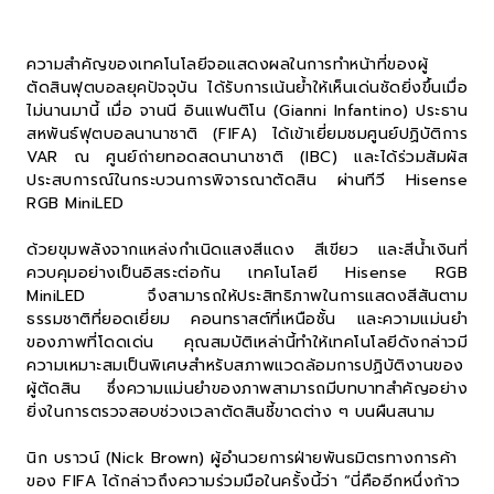
ความสำคัญของเทคโนโลยีจอแสดงผลในการทำหน้าที่ของผู้
ตัดสินฟุตบอลยุคปัจจุบัน ได้รับการเน้นย้ำให้เห็นเด่นชัดยิ่งขึ้นเมื่อ
ไม่นานมานี้ เมื่อ จานนี อินแฟนติโน (Gianni Infantino) ประธาน
สหพันธ์ฟุตบอลนานาชาติ (FIFA) ได้เข้าเยี่ยมชมศูนย์ปฏิบัติการ
VAR ณ ศูนย์ถ่ายทอดสดนานาชาติ (IBC) และได้ร่วมสัมผัส
ประสบการณ์ในกระบวนการพิจารณาตัดสิน ผ่านทีวี Hisense
RGB MiniLED
ด้วยขุมพลังจากแหล่งกำเนิดแสงสีแดง สีเขียว และสีน้ำเงินที่
ควบคุมอย่างเป็นอิสระต่อกัน เทคโนโลยี Hisense RGB
MiniLED จึงสามารถให้ประสิทธิภาพในการแสดงสีสันตาม
ธรรมชาติที่ยอดเยี่ยม คอนทราสต์ที่เหนือชั้น และความแม่นยำ
ของภาพที่โดดเด่น คุณสมบัติเหล่านี้ทำให้เทคโนโลยีดังกล่าวมี
ความเหมาะสมเป็นพิเศษสำหรับสภาพแวดล้อมการปฏิบัติงานของ
ผู้ตัดสิน ซึ่งความแม่นยำของภาพสามารถมีบทบาทสำคัญอย่าง
ยิ่งในการตรวจสอบช่วงเวลาตัดสินชี้ขาดต่าง ๆ บนผืนสนาม
นิก บราวน์ (Nick Brown) ผู้อำนวยการฝ่ายพันธมิตรทางการค้า
ของ FIFA ได้กล่าวถึงความร่วมมือในครั้งนี้ว่า “นี่คืออีกหนึ่งก้าว