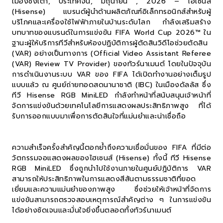
เมืองชิงเต่า, ประเทศจีน, มิถุนายน , 2026 – ไฮเซนส์
(Hisense) แบรนด์ผู้นำด้านผลิตภัณฑ์อิเล็กทรอนิกส์สำหรับผู้
บริโภคและเครื่องใช้ไฟฟ้าภายในบ้านระดับโลก กำลังเสริมสร้าง
บทบาทของแบรนด์ในการแข่งขัน FIFA World Cup 2026™ ใน
ฐานะผู้ให้บริการทีวีสำหรับห้องปฏิบัติการผู้ตัดสินวิดีโอช่วยตัดสิน
(VAR) อย่างเป็นทางการ (Official Video Assistant Referee
(VAR) Review TV Provider) ของทัวร์นาเมนต์ โดยในปัจจุบัน
การดำเนินงานระบบ VAR ของ FIFA ได้เปิดทำงานอย่างเต็มรูป
แบบแล้ว ณ ศูนย์ถ่ายทอดสดนานาชาติ (IBC) ในเมืองดัลลัส ซึ่ง
ทีวี Hisense RGB MiniLED กำลังทำหน้าที่สนับสนุนเจ้าหน้าที่
จัดการแข่งขันด้วยเทคโนโลยีการแสดงผลประสิทธิภาพสูง ที่ได้
รับการออกแบบมาเพื่อการตัดสินใจที่แม่นยำและน่าเชื่อถือ
ความสำเร็จครั้งสำคัญนี้ตอกย้ำถึงความเชื่อมั่นของ FIFA ที่มีต่อ
วัตกรรมจอแสดงผลของไฮเซนส์ (Hisense) ทั้งนี้ ทีวี Hisense
RGB MiniLED ซึ่งถูกนำไปใช้งานภายในศูนย์ปฏิบัติการ VAR
สามารถให้ประสิทธิภาพในการแสดงสีสันตามธรรมชาติที่ยอด
เยี่ยมและความแม่นยำของภาพสูง ซึ่งช่วยให้เจ้าหน้าที่จัดการ
แข่งขันสามารถตรวจสอบเหตุการณ์สำคัญต่าง ๆ ในการแข่งขัน
ได้อย่างชัดเจนและมั่นใจยิ่งขึ้นตลอดทั้งทัวร์นาเมนต์