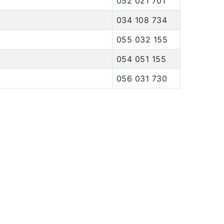
052 021 701
034 108 734
055 032 155
054 051 155
056 031 730