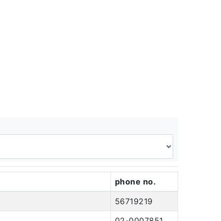
phone no.
56719219
02-0007851