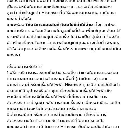
ในช่วงเวลาที่หลายพื้นที่กำลังเผชิญกับภัยน้ำท่วม Hisense ขอ
เป็นส่วนหนึ่งในการช่วยเหลือและบรรเทาความเดือดร้อนของ
ลูกค้า สำหรับลูกค้า Hisense ที่ได้รับผลกระทบจากอุทกภัย เรา
ขอส่งกำลังใจ
และพร้อม
ให้บริการซ่อมสินค้าโดยไม่มีค่าใช้จ่าย
ทั้งค่าอะไหล่
และค่าบริการ พร้อมเดินทางไปดูแลถึงที่บ้าน เพื่อให้คุณกลับมาใช้
งานผลิตภัณฑ์ได้อย่างอุ่นใจอีกครั้ง ไม่ว่าจะเป็น ตู้เย็น เครื่องซัก
ผ้า หรือเครื่องปรับอากาศ เราพร้อมดูแลคุณอย่างเต็มที่ เพราะเรา
เข้าใจ ว่าทุกความเสียหายคือเรื่องใหญ่ และเพราะคุณคือคนสำคัญ
ของเรา
เงื่อนไขการให้บริการ
1.ฟรีค่าบริการตรวจซ่อมถึงบ้าน รวมถึง ค่าแรงในการตรวจซ่อม
ทำความสะอาด และค่าบริการนอกพื้นที่ (ค่าเดินทาง) และค่า
อะไหล่ และสำหรับเครื่องใช้ไฟฟ้า Hisense ทุกชนิด ยกเว้นสินค้า
ประเภททีวี อุปกรณ์รีโมท ชุดเครื่องเสียง เครื่องใช้ไฟฟ้าเชิง
พาณิชย์ หรือกรณีที่เครื่องใช้ไฟฟ้าที่เสี่ยงต่อการเสีย การ
ลัดวงจร การชำรุดซ้ำ หลังการซ่อมครั้งแรก เนื่องจากมีความเสีย
หายจากน้ำท่วมหรือโคลนจำนวนมากหรือทำลายส่วน
อิเล็กทรอนิกส์ หรือกลไกการทำงานเสียหาย เสี่ยงต่อการ
ลัดวงจรภายใน ร้าว แตกหัก โดยกรณีที่ไม่สามารถแก้ไข
ซ่อมแซมได้ ทุกกรณี โดยทาง Hisense ยินดีเสนอสินค้าในราคา